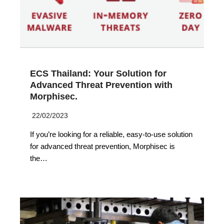
ECS Thailand: Your Solution for
Advanced Threat Prevention with
Morphisec.
22/02/2023
Search
If you’re looking for a reliable, easy-to-use solution
Search
for:
for advanced threat prevention, Morphisec is
the…