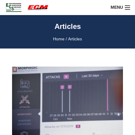
Skip
MENU
to
content
Articles
Home
/
Articles